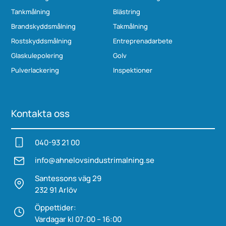
Tankmålning
Blästring
Brandskyddsmålning
Takmålning
Rostskyddsmålning
Entreprenadarbete
Glaskulepolering
Golv
Pulverlackering
Inspektioner
Kontakta oss
040-93 21 00
info@ahnelovs­industrimalning.se
Santessons väg 29
232 91 Arlöv
Öppettider:
Vardagar kl 07:00 – 16:00