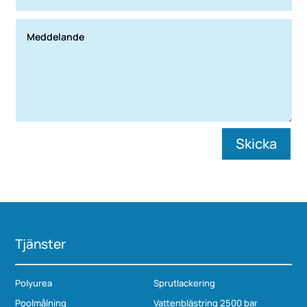
Skicka
Tjänster
Polyurea
Sprutlackering
Poolmålning
Vattenblästring 2500 bar