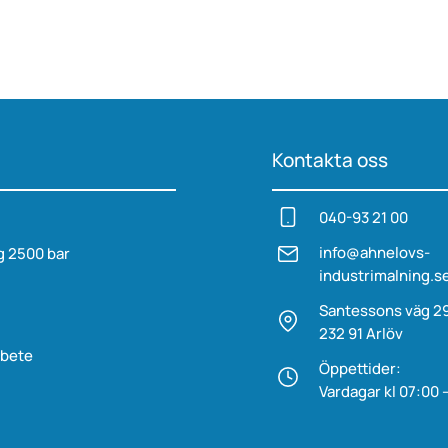
Kontakta oss
040-93 21 00
g
info@ahnelovs­
g 2500 bar
industrimalning.s
Santessons väg 2
232 91 Arlöv
rbete
Öppettider:
Vardagar kl 07:00 