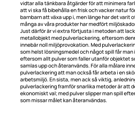
vidtar alla tänkbara åtgärder för att minimera far
att vi ska få bibehålla en frisk och vacker natur f
barnbarn att växa upp i, men länge har det varit o
många av våra produkter har medfört miljöskador
Just därför är vi extra förtjusta i metoden att lac
metallobjekt med pulverlackering, eftersom de
innebär noll miljöprovokation. Med pulverlacker
som helst lösningsmedel och något spill får man i
eftersom allt pulver som faller utanför objektet
samlas upp och återanvänds. För alla målare inn
pulverlackering att man också får arbeta i en skön
arbetsmiljö. En sista, men ack så viktig, anledning 
pulverlackering framför snarlika metoder är att de
ekonomiskt val; med pulver slipper man spill efte
som missar målet kan återanvändas.