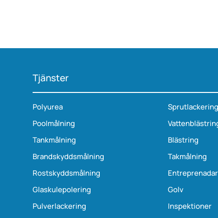
Tjänster
Polyurea
Sprutlackerin
Poolmålning
Vattenblästrin
Tankmålning
Blästring
Brandskyddsmålning
Takmålning
Rostskyddsmålning
Entreprenada
Glaskulepolering
Golv
Pulverlackering
Inspektioner