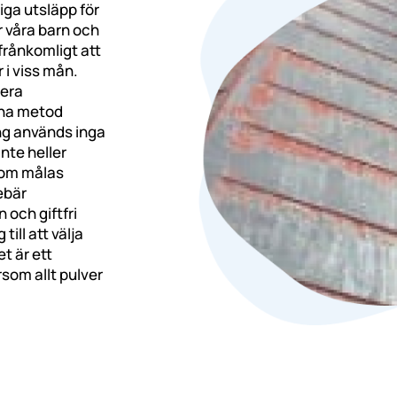
liga utsläpp för
ör våra barn och
frånkomligt att
 i viss mån.
kera
nna metod
ing används inga
nte heller
 som målas
ebär
 och giftfri
till att välja
t är ett
rsom allt pulver