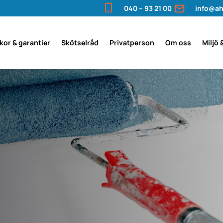
040 – 93 21 00
info@ah
lkor & garantier
Skötselråd
Privatperson
Om oss
Miljö 