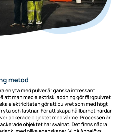
ing metod
a en yta med pulver är ganska intressant.
å att man med elektrisk laddning gör färgpulvret
iska elektriciteten gör att pulvret som med högt
n yta och fastnar. För att skapa hållbarhet härdar
verlackerade objektet med värme. Processen är
rlackerade objektet har svalnat. Det finns några
verlack, med olika egenskaper. Vi på Ahnelövs