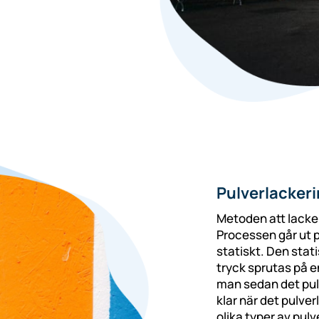
Pulverlacker
Metoden att lacker
Processen går ut p
statiskt. Den stat
tryck sprutas på e
man sedan det pul
klar när det pulve
olika typer av pul