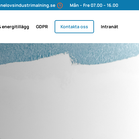
nelovsindustrimalning.se
Mån – Fre 07.00 – 16.00
& energitillägg
GDPR
Kontakta oss
Intranät