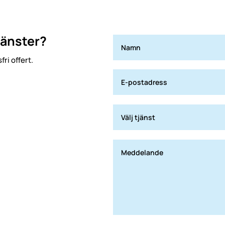
jänster?
ri offert.