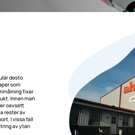
ulär desto
kaper som
rimålning fixar
odukt. Innan man
ler oavsett
a rester av
rt. I vissa fall
ring av ytan