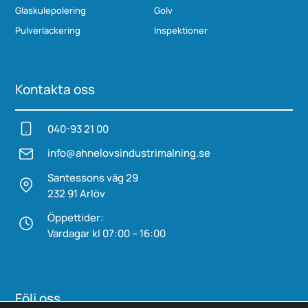
Glaskulepolering
Golv
Pulverlackering
Inspektioner
Kontakta oss
040-93 21 00
info@ahnelovs­industrimalning.se
Santessons väg 29
232 91 Arlöv
Öppettider:
Vardagar kl 07:00 – 16:00
Följ oss