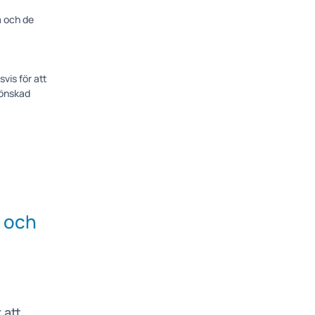
a och de
vis för att
 önskad
a och
 att