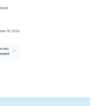
abbade
ber 18, 2024
 inkl.
ument