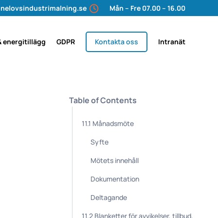
nelovsindustrimalning.se
Mån – Fre 07.00 – 16.00
& energitillägg
GDPR
Kontakta oss
Intranät
Table of Contents
11.1 Månadsmöte
Syfte
Mötets innehåll
Dokumentation
Deltagande
11.2 Blanketter för avvikelser, tillbud,