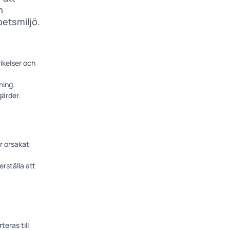
h
betsmiljö.
ikelser och
ning.
gärder.
r orsakat
erställa att
teras till