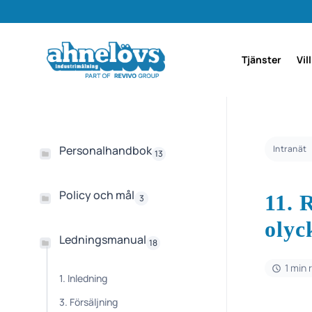
Tjänster
Vil
Personalhandbok
Intranät
13
Policy och mål
11. 
3
olyc
Ledningsmanual
18
1 min 
1. Inledning
3. Försäljning