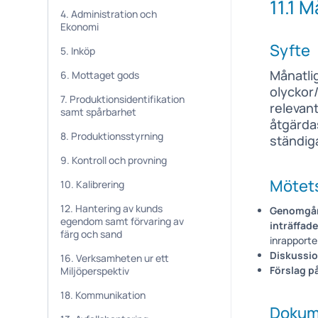
11.1 
4. Administration och
Ekonomi
Syfte
5. Inköp
Månatli
6. Mottaget gods
olyckor/
7. Produktionsidentifikation
relevan
samt spårbarhet
åtgärdas
8. Produktionsstyrning
ständig
9. Kontroll och provning
Mötets
10. Kalibrering
12. Hantering av kunds
Genomgång
egendom samt förvaring av
inträffad
färg och sand
inrapporte
Diskussio
16. Verksamheten ur ett
Förslag p
Miljöperspektiv
18. Kommunikation
Dokum