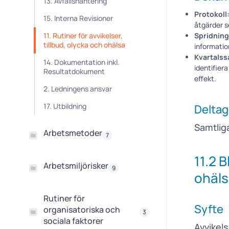
13. Avfallshantering
Protokoll
15. Interna Revisioner
åtgärder s
11. Rutiner för avvikelser,
Spridning
tillbud, olycka och ohälsa
informatio
Kvartals
14. Dokumentation inkl.
identifier
Resultatdokument
effekt.
2. Ledningens ansvar
17. Utbildning
Delta
Samtlig
Arbetsmetoder
7
11.2 B
Arbetsmiljörisker
9
ohäl
Rutiner för
Syfte
organisatoriska och
3
sociala faktorer
Avvikel