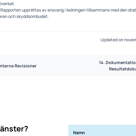
överket.
Rapporten upprättas av ansvarig i ledningen tillsammans med den dr
ren och skyddsombudet.
Updated on novem
14. Dokumentation
 Interna Revisioner
Resultatdok
jänster?