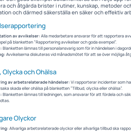
era och åtgärda brister i rutiner, kunskap, metoder oc
tion och därmed säkerställa en säker och effektiv ar
lserapportering
tion av avvikelser:
Alla medarbetare ansvarar för att rapportera avv
el på blanketten ”Rapportering avvikelser och goda exempel”.
:
Blanketten lämnas till personalansvarig som för in händelsen i dagord
ng:
Avvikelserna diskuteras vid månadsmötet för att se över möjliga åt
d, Olycka och Ohälsa
ing av arbetsrelaterade händelser:
Vi rapporterar incidenter som ha
rsaka skada eller ohälsa på blanketten ”Tillbud, olycka eller ohälsa”.
:
Blanketten lämnas till ledningen, som ansvarar för att fördela och säk
idtas.
igare Olyckor
ing:
Allvarliga arbetsrelaterade olyckor eller allvarliga tillbud ska rappor