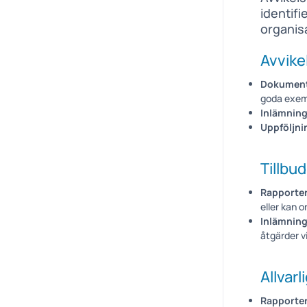
identifi
organisa
Avvike
Dokumenta
goda exemp
Inlämning
Uppföljni
Tillbu
Rapporter
eller kan o
Inlämning
åtgärder v
Allvarl
Rapporter