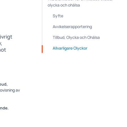
olycka och ohälsa
Syfte
Avvikelserapportering
övrigt
Tillbud, Olycka och Ohälsa
,
Allvarligare Olyckor
mot
bud,
ovisning av
ende.