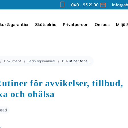
040 – 93 21 00
info@ah
lkor & garantier
Skötselråd
Privatperson
Om oss
Miljö 
Dokument
Ledningsmanual
11. Rutiner för avvikelser, tillbud, olycka och ohälsa
Rutiner för avvikelser, tillbud,
ka och ohälsa
read