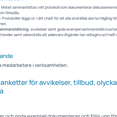
:
Mötet sammanfattas i ett protokoll som dokumenterar diskussionern
om föreslås.
:
Protokollet läggs ut i rätt chatt för att alla anställda ska ha tillgång till
nen.
sammanställning:
avvikelser samt goda exempel sammanställs kvartals
a trender samt säkerställa att adekvata åtgärder har vidtagits och haft
gande
a medarbetare i verksamheten.
lanketter för avvikelser, tillbud, olyck
sa
ser och goda exempel dokumenteras och följs upp för