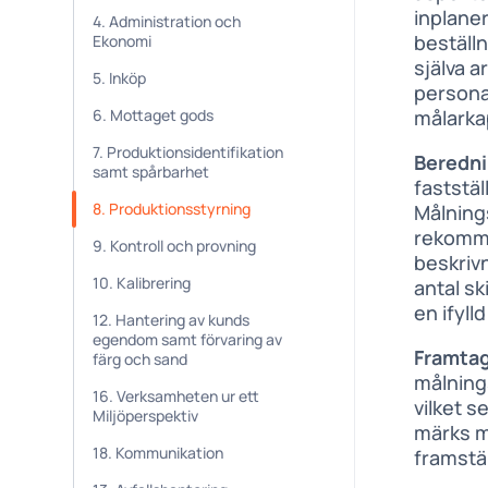
inplaner
4. Administration och
beställn
Ekonomi
själva a
5. Inköp
persona
6. Mottaget gods
målarka
7. Produktionsidentifikation
Beredni
samt spårbarhet
faststäl
8. Produktionsstyrning
Målning
rekomme
9. Kontroll och provning
beskriv
10. Kalibrering
antal s
en ifyll
12. Hantering av kunds
egendom samt förvaring av
Framtag
färg och sand
målning
16. Verksamheten ur ett
vilket 
Miljöperspektiv
märks m
18. Kommunikation
framstäl