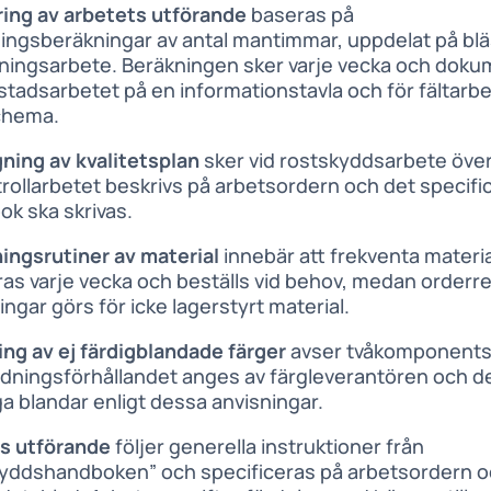
ring av arbetets utförande
baseras på
ingsberäkningar av antal mantimmar, uppdelat på blä
ningsarbete. Beräkningen sker varje vecka och dok
stadsarbetet på en informationstavla och för fältarbe
chema.
ning av kvalitetsplan
sker vid rostskyddsarbete över
trollarbetet beskrivs på arbetsordern och det specif
ok ska skrivas.
ningsrutiner av material
innebär att frekventa materia
ras varje vecka och beställs vid behov, medan orderr
ingar görs för icke lagerstyrt material.
ing av ej färdigblandade färger
avser tvåkomponents
ndningsförhållandet anges av färgleverantören och d
a blandar enligt dessa anvisningar.
s utförande
följer generella instruktioner från
yddshandboken” och specificeras på arbetsordern oc