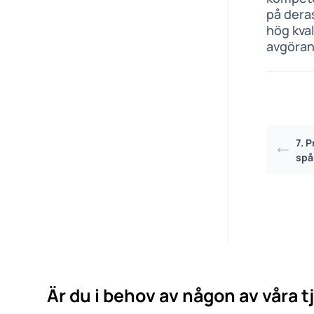
på dera
hög kval
avgöran
7. 
spå
Är du i behov av någon av våra t