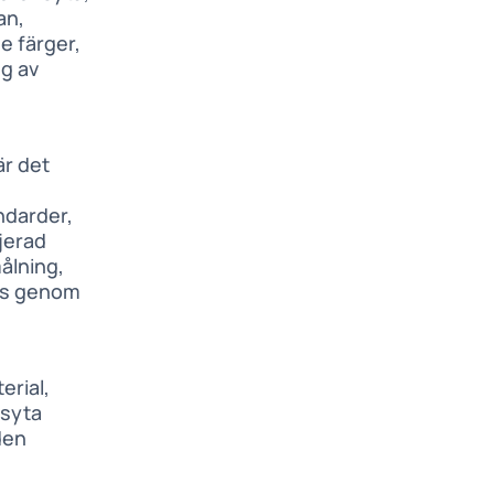
an,
de färger,
ng av
r det
ndarder,
jerad
ålning,
örs genom
erial,
nsyta
den