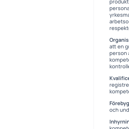
produkt
persona
yrkesma
arbetso
respekt
Organis
att en 
person a
kompete
kontrol
Kvalific
registre
kompete
Förebyg
och unde
Inhyrni
kompete