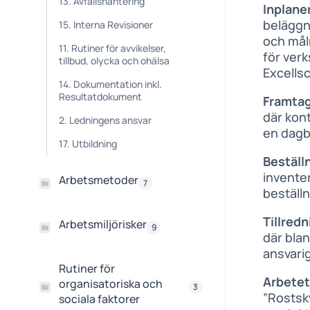
13. Avfallshantering
Inplane
beläggn
15. Interna Revisioner
och mål
11. Rutiner för avvikelser,
för verk
tillbud, olycka och ohälsa
Excells
14. Dokumentation inkl.
Resultatdokument
Framtag
där kon
2. Ledningens ansvar
en dagb
17. Utbildning
Beställ
invente
Arbetsmetoder
7
beställn
Tillredn
Arbetsmiljörisker
9
där bla
ansvarig
Rutiner för
Arbetet
organisatoriska och
3
”Rostsk
sociala faktorer