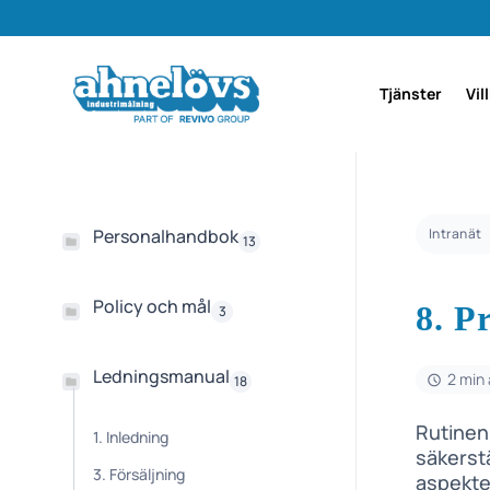
Tjänster
Vil
Personalhandbok
Intranät
13
Policy och mål
8. P
3
Ledningsmanual
2 min 
18
Rutinen 
1. Inledning
säkerst
3. Försäljning
aspekte