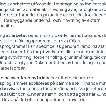
ing av arbetets utförande, framtagning av kvalitetspl
ingsrutiner av material, tillredning av ej färdigblanda
rbetets utförande, organisation av projekt, kvalificeri
l, förebyggande underhåll och inhyrning av extern
pacitet.
ng av arbetet
genomförs vid orderns mottagande, dä
ls vilket målningsprogram som ska följas.
sprogrammet kan specificeras genom tillämpliga sta
ndationer från färgtillverkaren eller genom en detal
ning av tvättning, förbehandling, grundmålning, täckm
kikt och färgtyper. Dokumentation av beredningen g
d arbetsorder.
ning av referensyta
innebär att det planerade
sprogrammet appliceras på samma eller liknande mat
sedan visas för kunden för godkännande. Varje refere
ed kulör och kundens namn, och detta görs när kun
lt krav på det eller när uppdraget kräver det.