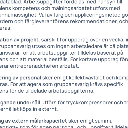
datablad. Arbetsuppgifter fördelas med hänsyn till
lens kompetens och målningsarbetet utförs med
nnamässighet. Val av färg och appliceringsmetod gör
rdern och färgleverantörens rekommendationer, och 
eras.
ation av projekt
, särskilt för uppdrag över en vecka, 
gruppansvarig utses om ingen arbetsledare är på plat
nsvarar för att arbetsuppgifter tilldelas baserat på
ns och att material beställs. För kortare uppdrag för
lerar entreprenadchefen arbetet.
ering av personal
sker enligt kollektivavtalet och ko
ras. För att agera som gruppansvarig krävs specifik
ns för de tilldelade arbetsuppgifterna.
gande underhåll
utförs för tryckkompressorer och tr
rhållet köps in externt.
ng av extern målarkapacitet
sker enligt samma
nskrav som för egen personal, och uppgifter tilldela