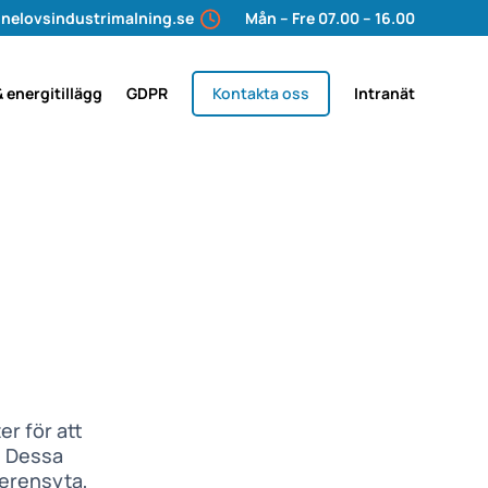
nelovsindustrimalning.se
Mån – Fre 07.00 – 16.00
& energitillägg
GDPR
Kontakta oss
Intranät
er för att
. Dessa
ferensyta,