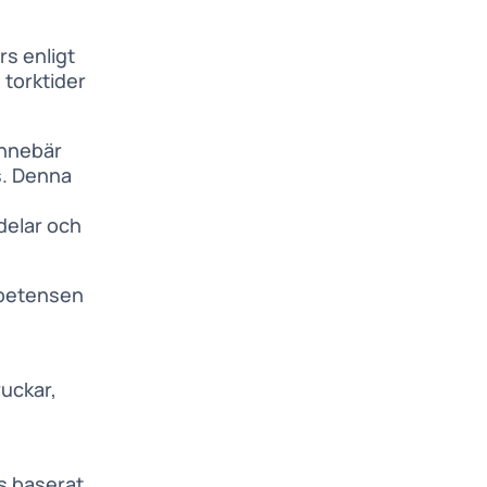
s enligt
torktider
innebär
s. Denna
delar och
mpetensen
uckar,
s baserat