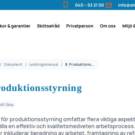
040 – 93 21 00
info@ah
lkor & garantier
Skötselråd
Privatperson
Om oss
Miljö 
Dokument
Ledningsmanual
8. Produktionsstyrning
roduktionsstyrning
att läsa
för produktionsstyrning omfattar flera viktiga aspekt
älla en effektiv och kvalitetsmedveten arbetsprocess
r inkluderar beredning av arbetet, framtagning av re