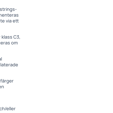
strings-
umenteras
te via ett
 klass C3,
iceras om
l
elaterade
färger
en
h/eller